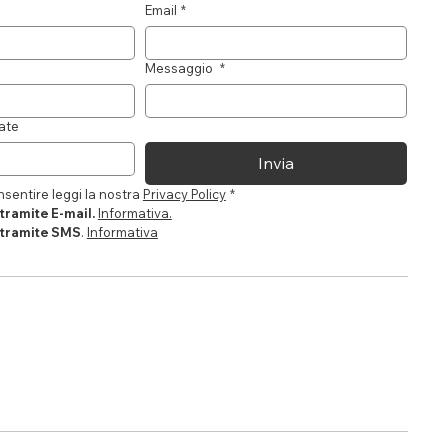
Email
*
Messaggio
*
ate
Invia
sentire leggi la nostra 
Privacy Policy
*
tramite E-mail. 
Informativa.
tramite SMS
. 
Informativa