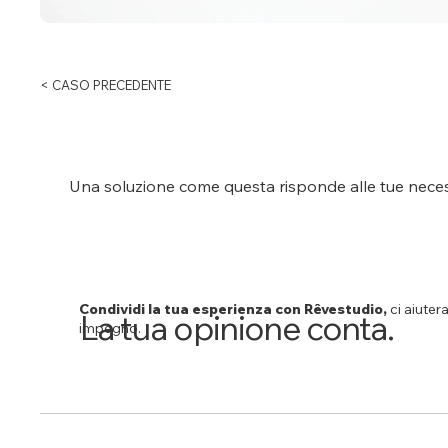
< CASO PRECEDENTE
Una soluzione come questa risponde alle tue neces
Condividi la tua esperienza con Rêvestudio,
ci aiuter
La tua opinione conta.
impegno.