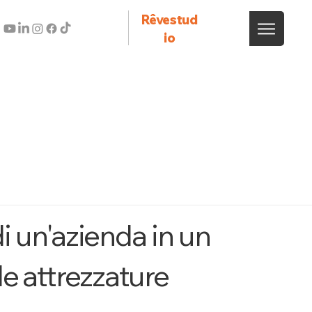
Rêvestud
io
i un'azienda in un
e attrezzature